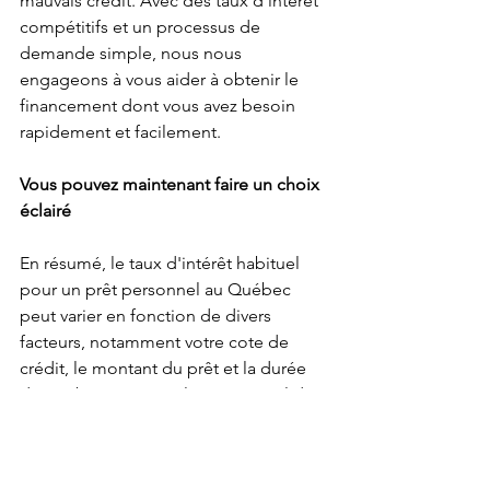
mauvais crédit. Avec des taux d'intérêt 
compétitifs et un processus de 
demande simple, nous nous 
engageons à vous aider à obtenir le 
financement dont vous avez besoin 
rapidement et facilement.
Vous pouvez maintenant faire un choix 
éclairé
En résumé, le taux d'intérêt habituel 
pour un prêt personnel au Québec 
peut varier en fonction de divers 
facteurs, notamment votre cote de 
crédit, le montant du prêt et la durée 
du remboursement. Il est essentiel de 
comparer les offres de différents 
prêteurs pour trouver le meilleur taux 
possible. Et n'oubliez pas que 
Solution 