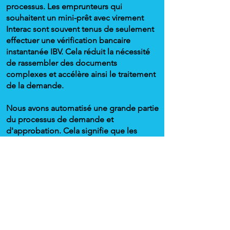
processus. Les emprunteurs qui
souhaitent un mini-prêt avec virement
Interac sont souvent tenus de seulement
effectuer une vérification bancaire
instantanée IBV. Cela réduit la nécessité
de rassembler des documents
complexes et accélère ainsi le traitement
de la demande.
Nous avons automatisé une grande partie
du processus de demande et
d'approbation. Cela signifie que les
emprunteurs peuvent soumettre leur
demande de micro-prêt IBV et obtenir
une réponse rapidement, généralement
en moins d’une heure durant les heures
de traitement. Cependant, comme pour
tout financement à court terme, il est
important de bien comprendre les frais,
les taux d’intérêt et les conditions avant